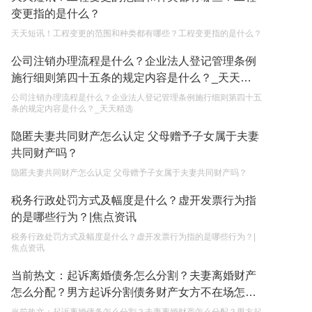
变更指的是什么？
2023-05-05
天天短讯！工程变更的范围和种类都有哪些？工程变更指的是什么？
遗产继承必须要公证吗？
公司注销办理流程是什么？企业法人登记管理条例
2023-05-05
施行细则第四十五条的规定内容是什么？_天天精
选
公司注销办理流程是什么？企业法人登记管理条例施行细则第四十五
条的规定内容是什么？_天天精选
隐匿夫妻共同财产怎么认定 父母赠予子女属于夫妻
共同财产吗？
隐匿夫妻共同财产怎么认定 父母赠予子女属于夫妻共同财产吗？
税务行政处罚方式及幅度是什么？虚开发票行为指
的是哪些行为？|焦点资讯
税务行政处罚方式及幅度是什么？虚开发票行为指的是哪些行为？|
焦点资讯
当前热文：起诉离婚债务怎么分割？夫妻离婚财产
怎么分配？男方起诉分割债务财产女方不在场怎么
判？