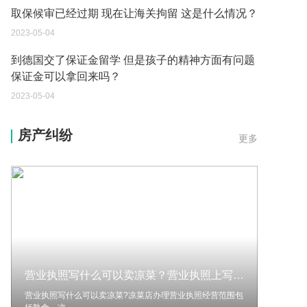
取保候审已经过期 现在让海关拘留 这是什么情况？
2023-05-04
到德国交了保证金留学 但是孩子的精神方面有问题
保证金可以拿回来吗？
2023-05-04
我想问一下申请护照需要带什么证件？
房产纠纷
更多
2023-05-04
您好：请问从国外进口的费钢税率是多少？非常感
谢！
2023-05-04
外国旅游签证可以在中国大使馆登记结婚吗？
2023-05-04
营业执照写什么可以卖凉菜？营业执照上写的餐饮可以卖饮料吗？|当前资讯
我可以在苏州申请护照吗？我所在的地方是云南
营业执照写什么可以卖凉菜?凉菜店办理营业执照经营范围包
2023-05-04