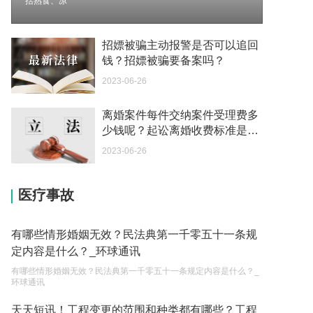
括熟食、凉
你好 我想问一下外国人来这里工作没有护照该怎么
办？
招嫖被骗主动报警是否可以追回
2023-05-04
钱？招嫖被骗要备案吗？
2023-06-26
如何续签居住证 我的1月7日到期
2023-05-04
离婚案件每件交纳案件受理费多
少钱呢？起讼离婚收费标准是什
中介说商务签转工作签证合法吗 应该向哪个国家机
么呢？ 焦点资讯
关报案？
2023-06-26
2023-05-04
医疗事故
你好 我需要申请去美国结婚的签证 过程是什么？
2023-05-04
有哪些情形婚姻无效？民法典第一千零五十一条规
代理权的产生原因是什么？当我国没有外贸经营权
定内容是什么？_环球通讯
的企业委托外贸公司进出口贸易时，相关当事人的
有哪些情形婚姻无效？民法典第一千零五十一条规定内容是什么？_
权利和责任是什么？
2023-05-04
环球通讯
单纯的遗产赠要缴税吗？
天天短讯！工程变更的范围和种类都有哪些？工程