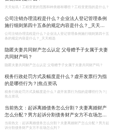
天天短讯！工程变更的范围和种类都有哪些？工程变更指的是什么？
继承遗产的份额怎么分配？
公司注销办理流程是什么？企业法人登记管理条例
2023-05-05
施行细则第四十五条的规定内容是什么？_天天精
选
公司注销办理流程是什么？企业法人登记管理条例施行细则第四十五
条的规定内容是什么？_天天精选
隐匿夫妻共同财产怎么认定 父母赠予子女属于夫妻
共同财产吗？
隐匿夫妻共同财产怎么认定 父母赠予子女属于夫妻共同财产吗？
税务行政处罚方式及幅度是什么？虚开发票行为指
的是哪些行为？|焦点资讯
税务行政处罚方式及幅度是什么？虚开发票行为指的是哪些行为？|
焦点资讯
当前热文：起诉离婚债务怎么分割？夫妻离婚财产
怎么分配？男方起诉分割债务财产女方不在场怎么
判？
当前热文：起诉离婚债务怎么分割？夫妻离婚财产怎么分配？男方起
诉分割债务财产女方不在场怎么判？