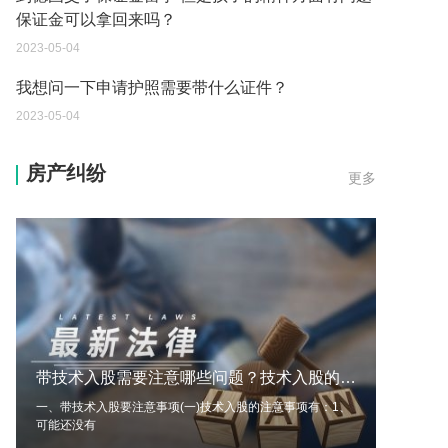
保证金可以拿回来吗？
2023-05-04
我想问一下申请护照需要带什么证件？
2023-05-04
您好：请问从国外进口的费钢税率是多少？非常感
房产纠纷
更多
谢！
2023-05-04
外国旅游签证可以在中国大使馆登记结婚吗？
2023-05-04
我可以在苏州申请护照吗？我所在的地方是云南
2023-05-04
带技术入股需要注意哪些问题？技术入股的方式
你好 我想问一下外国人来这里工作没有护照该怎么
办？
一、带技术入股要注意事项(一)技术入股的注意事项有：1、
可能还没有
2023-05-04