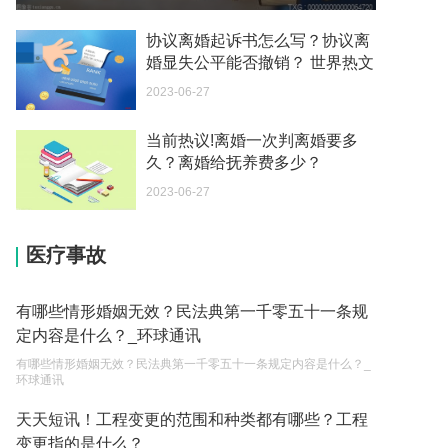
如何续签居住证 我的1月7日到期
协议离婚起诉书怎么写？协议离
2023-05-04
婚显失公平能否撤销？ 世界热文
2023-06-27
中介说商务签转工作签证合法吗 应该向哪个国家机
关报案？
当前热议!离婚一次判离婚要多
2023-05-04
久？离婚给抚养费多少？
你好 我需要申请去美国结婚的签证 过程是什么？
2023-06-27
2023-05-04
医疗事故
代理权的产生原因是什么？当我国没有外贸经营权
的企业委托外贸公司进出口贸易时，相关当事人的
权利和责任是什么？
2023-05-04
有哪些情形婚姻无效？民法典第一千零五十一条规
定内容是什么？_环球通讯
单纯的遗产赠要缴税吗？
有哪些情形婚姻无效？民法典第一千零五十一条规定内容是什么？_
2023-05-05
环球通讯
遗产继承必须要公证吗？
天天短讯！工程变更的范围和种类都有哪些？工程
变更指的是什么？
2023-05-05