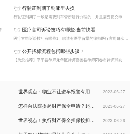
行驶证到期了到哪里去换
必须有
行驶证到期了一般是需要到车管所进行办理的，并且需要提交申请表、身份
？
医疗官司诉讼技巧有哪些-当前快看
有权属
医疗官司诉讼技巧有哪些1、聘请有医学背景的律师医疗官司确实难打，一
公开招标流程包括哪些步骤？
80经法院判决罚金3000元左右，醉驾行为构成刑事犯罪。监外执
【为您推荐】平阳县律师龙华区律师嘉善县律师阳春市律师武功县律师天长
世界观点：物业不让进车报警有用吗？小区不让业主进车该怎么投诉？
2023-06-27
怎样向法院提起财产保全申请？起诉离婚能申请财产保全吗？_全球快播
2023-06-27
世界视点！执行财产保全担保按担保金额的1%收取吗？
2023-06-26