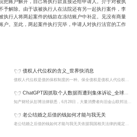
院把账户解开，自己将执行款直接还给申请人。介于对被执
不予解除。由于该被执行人在法院还有另一起执行案件，李
被执行人将两起案件的钱款在冻结账户中补足。见没有商量
账户。至此，两起案件执行完毕，申请人对执行法官的工作
债权人代位权的含义_世界快消息
赁费口
债权人代位权是债的保权制度的一种。保全债权是债权人代位权制度的基本
ChatGPT因抓取个人数据而遭到集体诉讼_全球今热点
...
知产财经从彭博法律获悉，6月28日，大量消费者向旧金山联邦法院提交了
老公结婚之后借的钱如何才能与我无关
衅滋事
老公结婚之后借的钱如何才能与我无关依据我国相关法律的规定，老公婚后