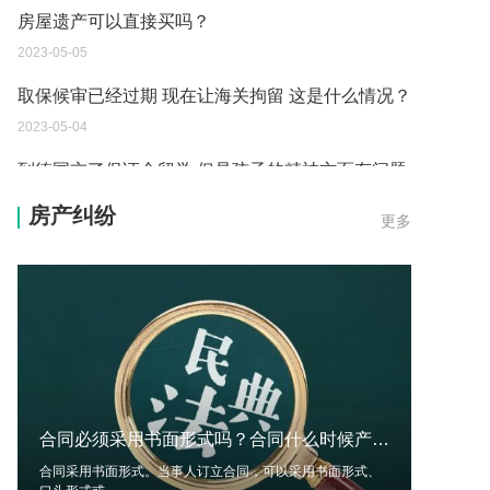
房屋遗产可以直接买吗？
2023-05-05
取保候审已经过期 现在让海关拘留 这是什么情况？
2023-05-04
到德国交了保证金留学 但是孩子的精神方面有问题
保证金可以拿回来吗？
房产纠纷
更多
2023-05-04
我想问一下申请护照需要带什么证件？
2023-05-04
您好：请问从国外进口的费钢税率是多少？非常感
谢！
2023-05-04
合同必须采用书面形式吗？合同什么时候产生效力？合同约定解除的条件有哪些？-环球视讯
外国旅游签证可以在中国大使馆登记结婚吗？
合同采用书面形式。当事人订立合同，可以采用书面形式、
2023-05-04