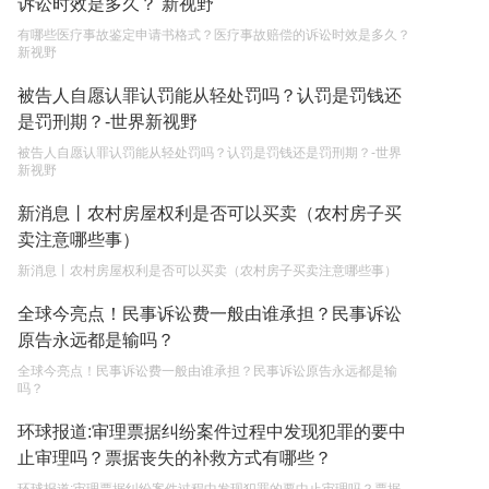
诉讼时效是多久？ 新视野
权利和责任是什么？
2023-05-04
有哪些医疗事故鉴定申请书格式？医疗事故赔偿的诉讼时效是多久？
新视野
单纯的遗产赠要缴税吗？
被告人自愿认罪认罚能从轻处罚吗？认罚是罚钱还
2023-05-05
是罚刑期？-世界新视野
被告人自愿认罪认罚能从轻处罚吗？认罚是罚钱还是罚刑期？-世界
新视野
新消息丨农村房屋权利是否可以买卖（农村房子买
卖注意哪些事）
新消息丨农村房屋权利是否可以买卖（农村房子买卖注意哪些事）
全球今亮点！民事诉讼费一般由谁承担？民事诉讼
原告永远都是输吗？
全球今亮点！民事诉讼费一般由谁承担？民事诉讼原告永远都是输
吗？
环球报道:审理票据纠纷案件过程中发现犯罪的要中
止审理吗？票据丧失的补救方式有哪些？