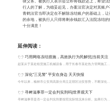
律义务。被执行人表示会立即将钱款还上，希望法
行人的了解，为稳妥起见，办案法官决定对其账户
青鹤法官当即决定在不解除冻结账户的基础上，让
的余地，被执行人只得将剩余钱款汇入法院冻结的
十分满意！
标签：
延伸阅读：
巧用网络冻结措施，高效执行为民解忧|当前关注
赵某从于某处租赁施工机械设备，用于长春市某处热力管网施工，租
深化“三见警” 平安在身边 天天快报
今年以来，榆林市公安局高新分局立足辖区治安形势，不断深化丰富“
寻衅滋事罪一定会判实刑吗|世界观天下
寻衅滋事罪是否一定会判实刑要按照实际情况来分析。如果行为人寻