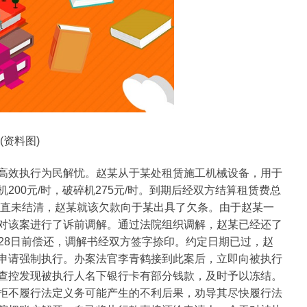
(资料图)
高效执行为民解忧。赵某从于某处租赁施工机械设备，用于
00元/时，破碎机275元/时。到期后经双方结算租赁费总
一直未结清，赵某就该欠款向于某出具了欠条。由于赵某一
对该案进行了诉前调解。通过法院组织调解，赵某已经还了
2月28日前偿还，调解书经双方签字捺印。约定日期已过，赵
申请强制执行。办案法官李青鹤接到此案后，立即向被执行
查控发现被执行人名下银行卡有部分钱款，及时予以冻结。
拒不履行法定义务可能产生的不利后果，劝导其尽快履行法