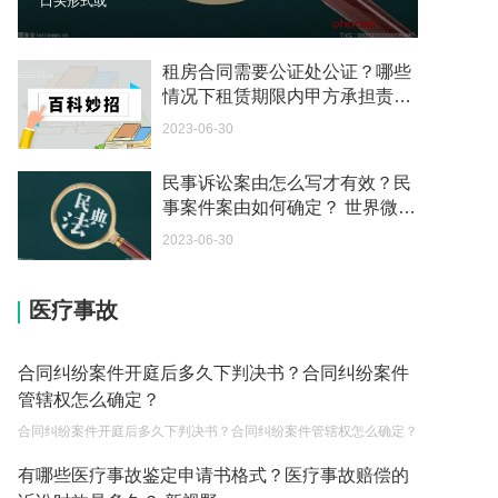
口头形式或
我可以在苏州申请护照吗？我所在的地方是云南
2023-05-04
租房合同需要公证处公证？哪些
情况下租赁期限内甲方承担责
你好 我想问一下外国人来这里工作没有护照该怎么
任？ 聚焦
2023-06-30
办？
2023-05-04
民事诉讼案由怎么写才有效？民
事案件案由如何确定？ 世界微资
如何续签居住证 我的1月7日到期
讯
2023-05-04
2023-06-30
中介说商务签转工作签证合法吗 应该向哪个国家机
医疗事故
关报案？
2023-05-04
合同纠纷案件开庭后多久下判决书？合同纠纷案件
你好 我需要申请去美国结婚的签证 过程是什么？
管辖权怎么确定？
2023-05-04
合同纠纷案件开庭后多久下判决书？合同纠纷案件管辖权怎么确定？
代理权的产生原因是什么？当我国没有外贸经营权
有哪些医疗事故鉴定申请书格式？医疗事故赔偿的
的企业委托外贸公司进出口贸易时，相关当事人的