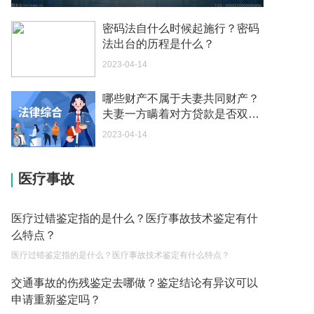
2023-03-13
密码法自什么时候起施行？密码
生育保险交满一年才可以报销吗？
法出台的历程是什么？
2023-03-13
2023-04-14
节假日免费时段到底是如何算起的呢？
哪些财产不属于夫妻共同财产？
2023-03-13
夫妻一方瞒着对方贷款是否双方
驾驶机动车在市区逆行的怎么罚款和扣分呢？
共同偿还？
2023-04-14
2023-03-13
法院对交通事故责任认定书是如何审查的？
医疗事故
2023-04-11
医疗过错鉴定指的是什么？医疗事故技术鉴定有什
跨国婚姻的好处有哪些?
么特点？
2023-03-21
医疗过错鉴定指的是什么？医疗事故技术鉴定有什么特点？
净身出户后还能要回财产吗？
交通事故的伤残鉴定去哪做？鉴定结论有异议可以
2023-03-15
申请重新鉴定吗？