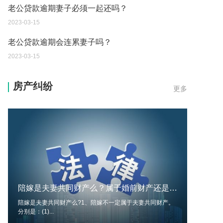
2023-03-15
老公贷款逾期会连累妻子吗？
2023-03-15
证据规则都有哪些呢？哪些不能作为证据呢？
2023-03-13
房产纠纷
更多
房产税是一年交一次吗？房产税的税率是多少呢？
2023-03-13
确定和调整最低工资标准的影响因素有哪些呢？
2023-03-13
由于工作疏忽发生技术性差错而造成多缴或误缴税
款的可以申请退税吗？
陪嫁是夫妻共同财产么？属于婚前财产还是婚后财产？
2023-03-13
陪嫁是夫妻共同财产么?1、陪嫁不一定属于夫妻共同财产。
分别是：(1)...
直接提起行政诉讼的诉讼时效是多久呢？