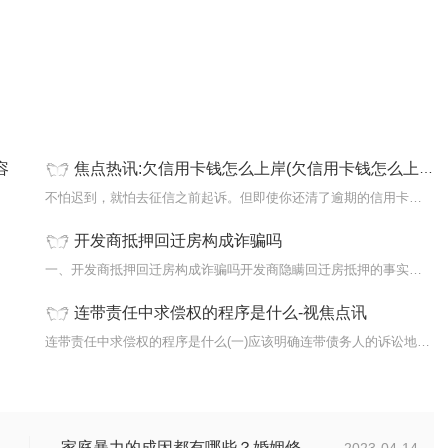
容
焦点热讯:欠信用卡钱怎么上岸(欠信用卡钱怎么上岸)
...
不怕迟到，就怕去征信之前起诉。但即使你还清了逾期的信用卡，银行...
开发商抵押回迁房构成诈骗吗
...
一、开发商抵押回迁房构成诈骗吗开发商隐瞒回迁房抵押的事实，将回...
连带责任中求偿权的程序是什么-视焦点讯
...
连带责任中求偿权的程序是什么(一)应该明确连带债务人的诉讼地位对...
家庭暴力的成因都有哪些？婚姻修复的方法有哪些？
2023-04-14