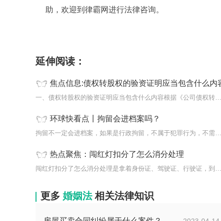
助，欢迎到律霸网进行法律咨询。
标签：
延伸阅读：
焦点信息:债权转股权的验资证明应当包含什么内
一、债权转股权的验资证明应当包含什么内容根据《公司债权转股权登
环球快看点丨拘留会进档案吗？
拘留不一定会进档案，如果是行政拘留，不属于犯罪行为，不需要进入
热点聚焦：闯红灯扣分了怎么消分处理
闯红灯扣分了怎么消分处理是拿着身份证、驾驶证、行驶证，到交警大
更多
婚姻法
相关法律知识
房屋买卖合同纠纷属于什么案件？屋买卖合同违约怎么起诉？
2023-04-14