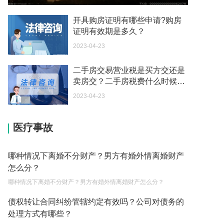
2023-04-27
开具购房证明有哪些申请?购房
你好 我想知道14岁抢摩托车会被判多久？
证明有效期是多久？
2023-04-27
2023-04-23
汽车解押 4S商店问我收取200元解压费是否合理？
二手房交易营业税是买方交还是
2023-04-27
卖房交？二手房税费什么时候
请问调取不当得利被告人个人信息 需要多少钱？
交？
2023-04-23
2023-04-27
合同诈骗是否有效？
医疗事故
2023-04-27
哪种情况下离婚不分财产？男方有婚外情离婚财产
非法吸收公共存款公安立案 受害人该怎么办 一般这
怎么分？
类案件的赔偿率是多少
哪种情况下离婚不分财产？男方有婚外情离婚财产怎么分？
2023-04-27
债权转让合同纠纷管辖约定有效吗？公司对债务的
未成年犯诈骗罪能缓刑吗？
处理方式有哪些？
2023-04-27