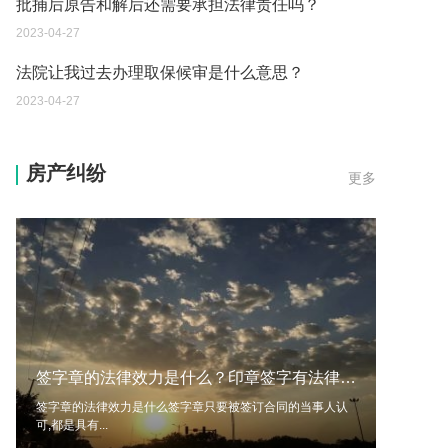
法院让我过去办理取保候审是什么意思？
2023-04-27
捡到手机不归还算犯法吗？
2023-04-27
未成年抢劫刑事拘留一般会被怎么处理？
房产纠纷
更多
2023-04-27
诈骗立案3个月 嫌疑人抓到 钱多久可以追回？
2023-04-27
被骗后2天报警 钱能全部追回吗？
2023-04-27
诈骗罪可以从事会计行业吗？
签字章的法律效力是什么？印章签字有法律效力吗？
2023-04-27
签字章的法律效力是什么签字章只要被签订合同的当事人认
可,都是具有...
累犯可以取保候审么？