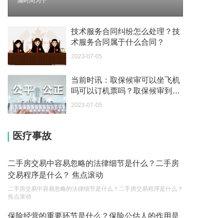
隔时间为十
2023-05-04
如何续签居住证 我的1月7日到期
技术服务合同纠纷怎么处理？技
2023-05-04
术服务合同属于什么合同？
2023-07-05
中介说商务签转工作签证合法吗 应该向哪个国家机
关报案？
当前时讯：取保候审可以坐飞机
2023-05-04
吗可以订机票吗？取保候审到期
能连续吗？
你好 我需要申请去美国结婚的签证 过程是什么？
2023-07-05
2023-05-04
医疗事故
代理权的产生原因是什么？当我国没有外贸经营权
的企业委托外贸公司进出口贸易时，相关当事人的
权利和责任是什么？
2023-05-04
二手房交易中容易忽略的法律细节是什么？二手房
交易程序是什么？ 焦点滚动
单纯的遗产赠要缴税吗？
二手房交易中容易忽略的法律细节是什么？二手房交易程序是什么？
2023-05-05
焦点滚动
遗产继承必须要公证吗？
保险经营的重要环节是什么？保险公估人的作用是