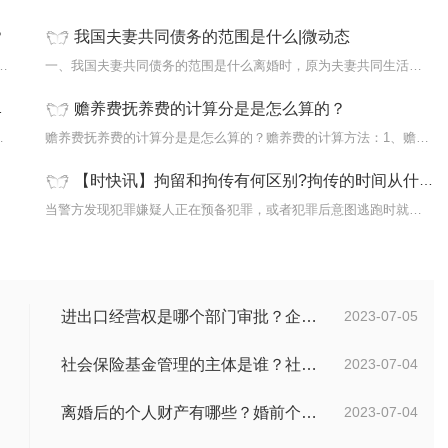
？
我国夫妻共同债务的范围是什么|微动态
标准是怎样的?交通事故十级伤残赔偿标准包括
一、我国夫妻共同债务的范围是什么离婚时，原为夫妻共同生活所负的债务
赡养费抚养费的计算分是是怎么算的？
一大早，陕西省西安...
赡养费抚养费的计算分是是怎么算的？赡养费的计算方法：1、赡养费标准
【时快讯】拘留和拘传有何区别?拘传的时间从什么时候开始算?
犯罪案
当警方发现犯罪嫌疑人正在预备犯罪，或者犯罪后意图逃跑时就会采取强制
进出口经营权是哪个部门审批？企业办理进出口权的流程是怎么样的？ 世界速讯
2023-07-05
社会保险基金管理的主体是谁？社会保险基金投资运营的管理有几方面？
2023-07-04
离婚后的个人财产有哪些？婚前个人财产要怎么证明？
2023-07-04