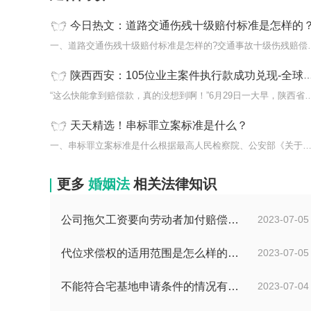
今日热文：道路交通伤残十级赔付标准是怎样的
一、道路交通伤残十级赔付
陕西西安：105位业主案件执行款成功兑现-全球即时
“这么快能拿到赔偿款，真的没想到啊！”6月29日
天天精选！串标罪立案标准是什么？
一、串标罪立案标准是什么根据最高人民检察院、公安部《关于经济
更多
婚姻法
相关法律知识
公司拖欠工资要向劳动者加付赔偿金吗？拖欠工资仲裁时效期间是如何规定的？
2023-07-05
代位求偿权的适用范围是怎么样的?代位求偿权的行使条件是什么？-独家
2023-07-05
不能符合宅基地申请条件的情况有哪些？申请宅基地需要哪些材料？
2023-07-04