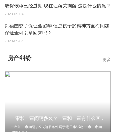
到德国交了保证金留学 但是孩子的精神方面有问题
保证金可以拿回来吗？
2023-05-04
我想问一下申请护照需要带什么证件？
2023-05-04
您好：请问从国外进口的费钢税率是多少？非常感
房产纠纷
更多
谢！
2023-05-04
外国旅游签证可以在中国大使馆登记结婚吗？
2023-05-04
我可以在苏州申请护照吗？我所在的地方是云南
2023-05-04
一审和二审间隔多久？一审和二审有什么区别？
你好 我想问一下外国人来这里工作没有护照该怎么
办？
一审和二审间隔多久?如果案件属于是民事诉讼,一审二审间